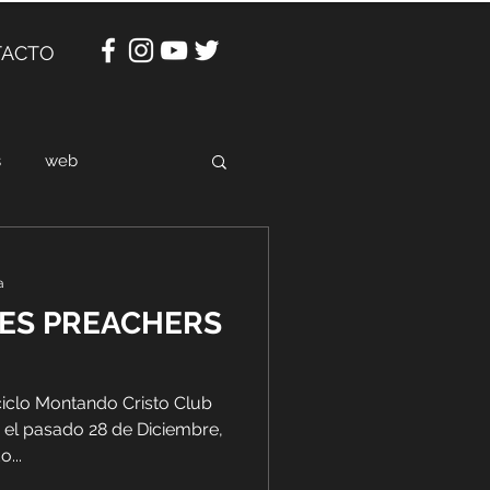
TACTO
s
web
a
UES PREACHERS
 ciclo Montando Cristo Club
 el pasado 28 de Diciembre,
...