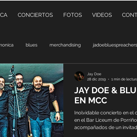
ICA
CONCIERTOS
FOTOS
VIDEOS
CON
rmonica
blues
merchandising
jadoebluespreacher
Jay Doe
28 dic 2019
1 min de lectur
JAY DOE & BL
EN MCC
Inolvidable concierto en el
en el Bar Liceum de Porriño
acompañados de un invitado