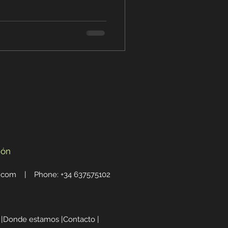
ión
e.com
| Phone: +34 637575102
|
Donde estamos |
Contacto |