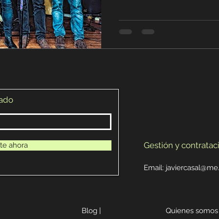
zado
Gestión y contratac
te ahora
Email:
javiercasal@m
Blog |
Quienes somos 