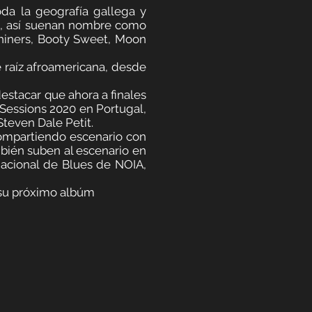
da la geografía gallega y
es, así suenan nombre como
shiners, Booty Sweet, Moon
 raíz afroamericana, desde
estacar que ahora a finales
aSessions 2020 en Portugal,
teven Dale Petit.
 compartiendo escenario con
mbién suben al escenario en
rnacional de Blues de NOIA,
 su próximo albúm