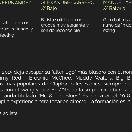
ALEXANDRE CARRERO
MANUEL AR
S FERNANDEZ
// Bajo
// Bateria
.
Bajista solido con un
Gran baterist
a solista con un
groove muy elegante y
ritmo definid
ropio, refinado y
sonido reconocible
swing
feeling
e 2015 deja escapar su “alter Ego” más blusero con el no
mmy Red , Brownie McGhee, Muddy Waters, Big Bil
 más populares de Clapton o los Stones, siempre en 
os con el swing y jazz. En 2016 edita su primer álbum 
banda titulado “Me & The Blues”. Es ahora en el 2018
ia experiencia para tocar en directo. La formación es la s
 solista