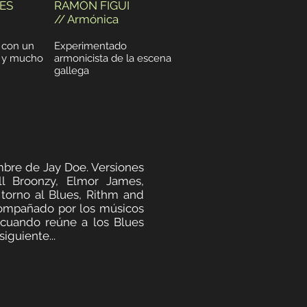
ES
RAMÓN FIGUI
// Armónica
a con un
Experimentado
o y mucho
armonicista de la escena
gallega
mbre de Jay Doe. Versiones
l Broonzy, Elmor James,
torno al Blues, Rithm and
acompañado por los músicos
 cuando reúne a los Blues
iguiente...