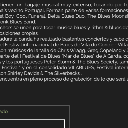
ienen un bagaje musical muy extenso, tocando por to
país vecino Portugal. Forman parte de varias formacion
Best Boy, Cool Funeral, Delta Blues Duo, The Blues Moon
Monk Blues Band.
chers se unen para tocar música blues y rithm & blues de
osiciones propias.
dura la banda ha realizado bastantes conciertos y cabe d
l Festival internacional de Blues de Vila do Conde - Vill
on músicos de la talla de
Chris Wragg, Greg Copeland y S
arte del I Festival de Blues "Mar de Blues" de A Garda,
s y los portugueses Peter Storm & The Blues Society, ta
 Festival" y en el consolidado VILABLUES, Festival inte
n Shirley Davids & The Silverbacks .
encuentra en pleno proceso de grabación de lo que será
zado