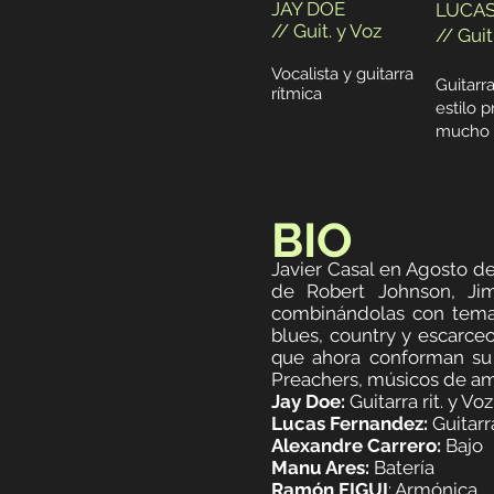
JAY DOE
LUCA
// Guit. y Voz
// Guit
Vocalista y guitarra
Guitarr
rítmica
estilo p
mucho 
BIO
Javier Casal en Agosto d
de Robert Johnson, Ji
combinándolas con temas
blues, country y escarce
que ahora conforman su 
Preachers, músicos de ampl
Jay Doe:
Guitarra rit. y Voz
Lucas Fernandez:
Guitarra
Alexandre Carrero:
Bajo
Manu Ares:
Batería
Ramón FIGUI
: Armónica